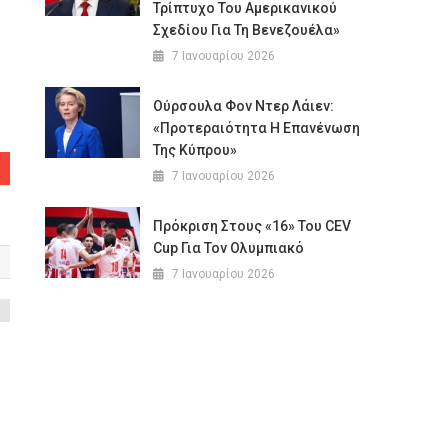
Τρίπτυχο Του Αμερικανικού
Σχεδίου Για Τη Βενεζουέλα»
7 Ιανουαρίου 2026
Ούρσουλα Φον Ντερ Λάιεν:
«Προτεραιότητα Η Επανένωση
Της Κύπρου»
7 Ιανουαρίου 2026
Πρόκριση Στους «16» Του CEV
Cup Για Τον Ολυμπιακό
7 Ιανουαρίου 2026