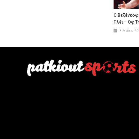
Ο Βεζένκοφ
Πλέι – Οφ Τ
8 Μαΐου 2