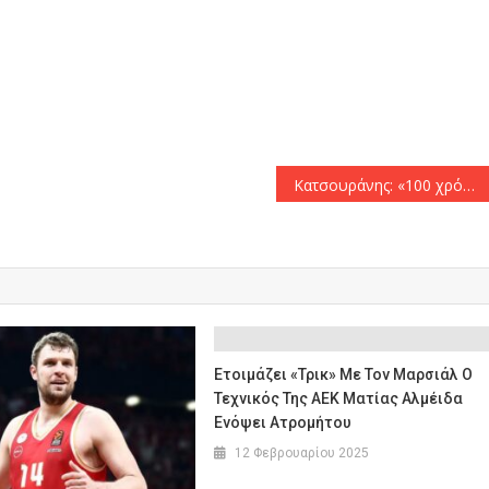
αστείτε
Κατσουράνης: «100 χρόνια ισόβιας ιστορίας!»
Ετοιμάζει «τρικ» Με Τον Μαρσιάλ Ο
Τεχνικός Της ΑΕΚ Ματίας Αλμέιδα
Ενόψει Ατρομήτου
12 Φεβρουαρίου 2025