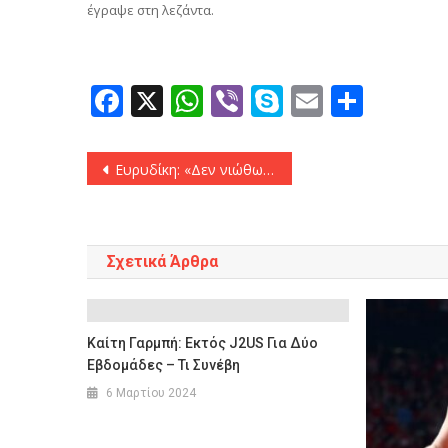
έγραψε στη λεζάντα.
Facebook
X
WhatsApp
Viber
Skype
Email
Μοιρ
Πλοήγηση
Ευρυδίκη: «Δεν νιώθω 56 ετών, ο γιος μου είναι 27»
άρθρων
Σχετικά Άρθρα
Καίτη Γαρμπή: Εκτός J2US Για Δύο
Εβδομάδες – Τι Συνέβη
6 Μαρτίου 2024