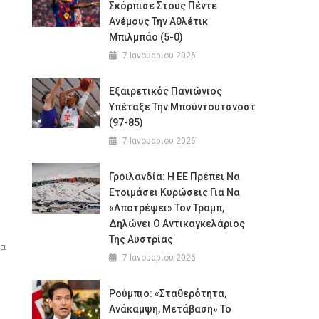
Σκόρπισε Στους Πέντε
Ανέμους Την Αθλέτικ
Μπιλμπάο (5-0)
7 Ιανουαρίου 2026
Εξαιρετικός Πανιώνιος
Υπέταξε Την Μπούντουτσνοστ
(97-85)
7 Ιανουαρίου 2026
Γροιλανδία: Η ΕΕ Πρέπει Να
Ετοιμάσει Κυρώσεις Για Να
«αποτρέψει» Τον Τραμπ,
Δηλώνει Ο Αντικαγκελάριος
Της Αυστρίας
ρα
7 Ιανουαρίου 2026
Ρούμπιο: «Σταθερότητα,
Ανάκαμψη, Μετάβαση» Το