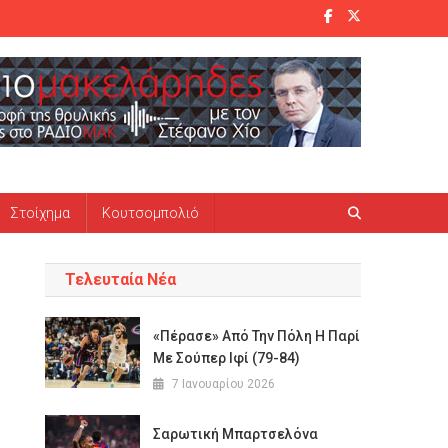
Στοίχημα
Κουτσομπολιό
Τελευταία Νέα
«Πέρασε» Από Την Πόλη Η Παρί
Με Σούπερ Ιφί (79-84)
7 Ιανουαρίου 2026
Σαρωτική Μπαρτσελόνα