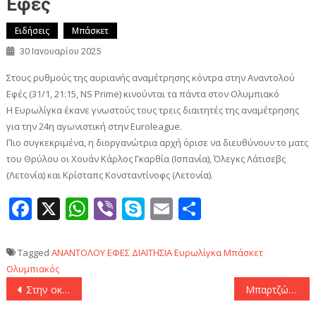
Εφές
Ειδήσεις
Μπάσκετ
30 Ιανουαρίου 2025
Στους ρυθμούς της αυριανής αναμέτρησης κόντρα στην Αναντολού
Εφές (31/1, 21:15, NS Prime) κινούνται τα πάντα στον Ολυμπιακό
Η Ευρωλίγκα έκανε γνωστούς τους τρεις διαιτητές της αναμέτρησης
για την 24η αγωνιστική στην Εuroleague.
Πιο συγκεκριμένα, η διοργανώτρια αρχή όρισε να διευθύνουν το ματς
του Θρύλου οι Χουάν Κάρλος Γκαρθία (Ισπανία), Όλεγκς Λάτισεβς
(Λετονία) και Κρίσταπς Κονσταντίνοφς (Λετονία).
Facebook
X
WhatsApp
Viber
Skype
Email
Μοιραστεί
Tagged
ΑΝΑΝΤΟΛΟΥ ΕΦΕΣ
ΔΙΑΙΤΗΣΙΑ
Ευρωλίγκα
Μπάσκετ
Ολυμπιακός
Πλοήγηση
Στην οκτάδα η Ίντερ η τριάρα» επί της Μονακό, στα πλέι οφ Γιουβέντους, Μίλαν, Αταλάντα
Μπαρτζώκας: «Πολύ δύσκολο το παιχνίδι με την Αναντολού Εφές»
άρθρων