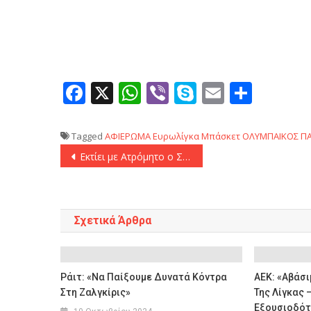
Facebook
X
WhatsApp
Viber
Skype
Email
Μοιρ
Tagged
ΑΦΙΕΡΩΜΑ
Ευρωλίγκα
Μπάσκετ
ΟΛΥΜΠΑΙΚΟΣ
Π
Πλοήγηση
Εκτίει με Ατρόμητο ο Σιμάνσκι στην ΑΕΚ
άρθρων
Σχετικά Άρθρα
Ράιτ: «Να Παίξουμε Δυνατά Κόντρα
ΑΕΚ: «Αβάσι
Στη Ζαλγκίρις»
Της Λίγκας 
Εξουσιοδότ