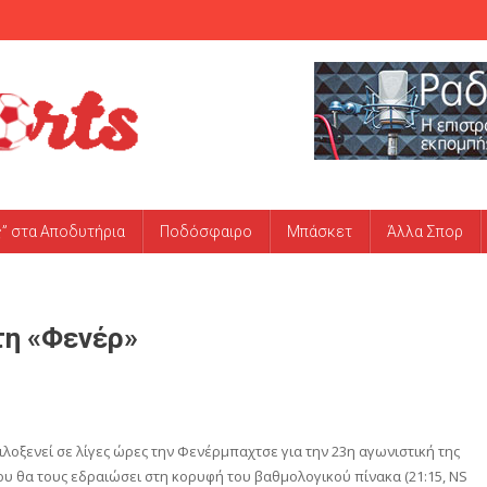
ς” στα Αποδυτήρια
Ποδόσφαιρο
Μπάσκετ
Άλλα Σπορ
τη «Φενέρ»
λοξενεί σε λίγες ώρες την Φενέρμπαχτσε για την 23η αγωνιστική της
ου θα τους εδραιώσει στη κορυφή του βαθμολογικού πίνακα (21:15, NS