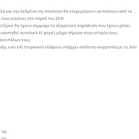
λλά και την δεδμένη της ποιότητα θα επιχειρήσουν να πιάσουν από το …
ς τους κανόνες στο παρκέ του ΣΕΦ.
ρτζώκα θα έχουν σύμμαχο τη εξαιρετική παράδοση που έχουν χτίσει
υναντηθεί συνολικά 41 φορές μέχρι σήμερα στην ιστορία τους.
 αντιπάλων τους.
ενέρ, ενώ επί τουρκικού εδάφους υπάρχει απόλυτη ισορροπία με τις δύο
16)
16)