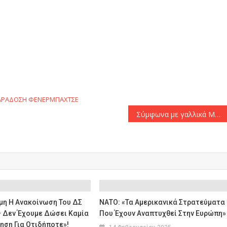
αστείτε
ΑΡΑΔΟΣΗ
ΦΕΝΕΡΜΠΑΧΤΣΕ
Σύμφωνα με γαλλικά ΜΜΕ: «Ενδιαφέρον Ολυμπιακού για τον Αρίτ της Μαρσέιγ»
μη Η Ανακοίνωση Του ΔΣ
ΝΑΤΟ: «Τα Αμερικανικά Στρατεύματα
– Δεν Έχουμε Δώσει Καμία
Που Έχουν Αναπτυχθεί Στην Ευρώπη»
ηση Για Οτιδήποτε»!