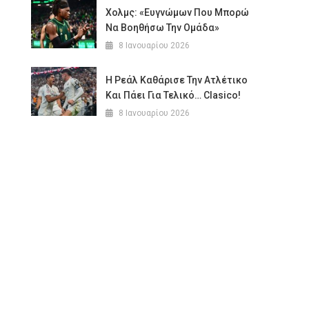
Χολμς: «Ευγνώμων Που Μπορώ
Να Βοηθήσω Την Ομάδα»
8 Ιανουαρίου 2026
Η Ρεάλ Καθάρισε Την Ατλέτικο
Και Πάει Για Τελικό… Clasico!
8 Ιανουαρίου 2026