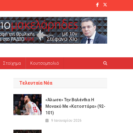
Στοίχημα
Κουτσομπολιό
Τελευταία Νέα
«Άλωσε» Την Βαλένθια Η
Μονακό Με «κατοστάρα» (92-
101)
9 Ιανουαρίου 2026