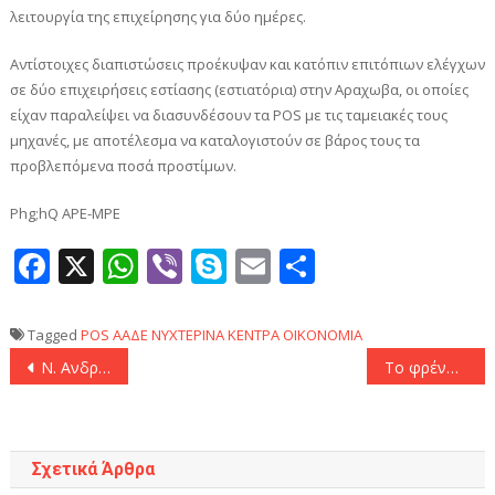
λειτουργία της επιχείρησης για δύο ημέρες.
Αντίστοιχες διαπιστώσεις προέκυψαν και κατόπιν επιτόπιων ελέγχων
σε δύο επιχειρήσεις εστίασης (εστιατόρια) στην Αραχωβα, οι οποίες
είχαν παραλείψει να διασυνδέσουν τα POS με τις ταμειακές τους
μηχανές, με αποτέλεσμα να καταλογιστούν σε βάρος τους τα
προβλεπόμενα ποσά προστίμων.
Phg;hQ APE-MPE
Facebook
X
WhatsApp
Viber
Skype
Email
Μοιραστεί
Tagged
POS
ΑΑΔΕ
ΝΥΧΤΕΡΙΝΑ ΚΕΝΤΡΑ
ΟΙΚΟΝΟΜΙΑ
Πλοήγηση
Ν. Ανδρουλάκης στο ΣΚΑΪ: «Μπαμπούλας δεν υπάρχει. Ψηφίζεις ΠΑΣΟΚ, θα έχεις ΠΑΣΟΚ στην κυβέρνηση»
Το φρένο στις τραπεζικές προμήθειες και στα ασφάλιστρα
άρθρων
Σχετικά Άρθρα