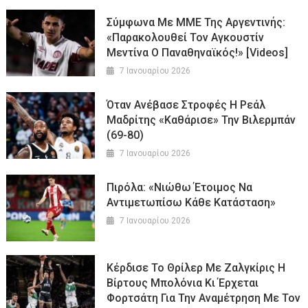
Σύμφωνα Με ΜΜΕ Της Αργεντινής:
«Παρακολουθεί Τον Αγκουστίν
Μεντίνα Ο Παναθηναϊκός!» [Videos]
7 Ιανουαρίου 2026
Όταν Ανέβασε Στροφές Η Ρεάλ
Μαδρίτης «καθάρισε» Την Βιλερμπάν
(69-80)
7 Ιανουαρίου 2026
Πιρόλα: «Νιώθω Έτοιμος Να
Αντιμετωπίσω Κάθε Κατάσταση»
7 Ιανουαρίου 2026
Κέρδισε Το Θρίλερ Με Ζαλγκίρις Η
Βίρτους Μπολόνια Κι Έρχεται
Φορτσάτη Για Την Αναμέτρηση Με Τον