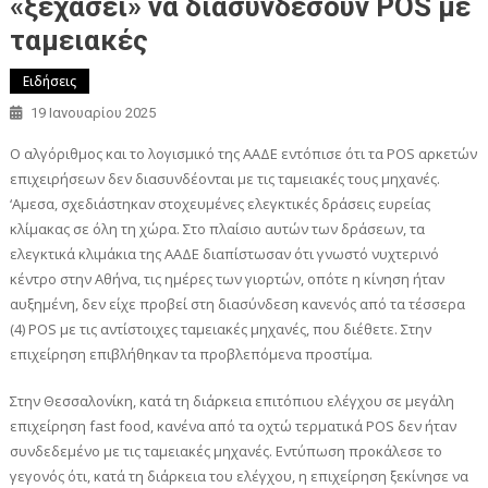
«ξεχάσει» να διασυνδέσουν POS με
ταμειακές
Ειδήσεις
19 Ιανουαρίου 2025
Ο αλγόριθμος και το λογισμικό της ΑΑΔΕ εντόπισε ότι τα POS αρκετών
επιχειρήσεων δεν διασυνδέονται με τις ταμειακές τους μηχανές.
‘Αμεσα, σχεδιάστηκαν στοχευμένες ελεγκτικές δράσεις ευρείας
κλίμακας σε όλη τη χώρα. Στο πλαίσιο αυτών των δράσεων, τα
ελεγκτικά κλιμάκια της ΑΑΔΕ διαπίστωσαν ότι γνωστό νυχτερινό
κέντρο στην Αθήνα, τις ημέρες των γιορτών, οπότε η κίνηση ήταν
αυξημένη, δεν είχε προβεί στη διασύνδεση κανενός από τα τέσσερα
(4) POS με τις αντίστοιχες ταμειακές μηχανές, που διέθετε. Στην
επιχείρηση επιβλήθηκαν τα προβλεπόμενα προστίμα.
Στην Θεσσαλονίκη, κατά τη διάρκεια επιτόπιου ελέγχου σε μεγάλη
επιχείρηση fast food, κανένα από τα οχτώ τερματικά POS δεν ήταν
συνδεδεμένο με τις ταμειακές μηχανές. Εντύπωση προκάλεσε το
γεγονός ότι, κατά τη διάρκεια του ελέγχου, η επιχείρηση ξεκίνησε να