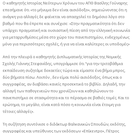
Ο καθηγητής Ιστορίας Νεότερων Χρόνων του ΑΠΘ Βασίλης Γούναρης
επεσήμανε ότι «το μήνυμα δεν είναι αισιόδοξο», σημειώνοντας ότι η
ανάγκη για αλλαγές δε φαίνεται να απασχολεί το δημόσιο λόγο στο
βαθμό που θα έπρεπε και συνέχισε: «Στην πραγματικότητα ότι δεν
υπάρχει πραγματική και ουσιαστική πίεση από την ελληνική κοινωνία
για μεταρρυθμίσεις μέσα στο χώρο του πανεπιστημίου, ενδεχομένως
μόνο για περισσότερες σχολές, ή για να είναι καλύτερες οι υποδομές»
Από την πλευρά ο καθηγητής Διπλωματικής Ιστορίας της Νομικής
Σχολής Γιάννης Στεφανίδης, υπογράμμισε ότι “για την τριτοβάθμια
εκπαίδευση συζητάμε δεκαετίες τώρα και είμαστε ένα βήμα μπρος,
δύο βήματα πίσω. Λοιπόν , δεν είμαι πολύ αισιόδοξος, όπως και ο
συγγραφέας, αν διαβάσει κανείς προσεκτικά το βιβλίο. Δηλαδή, την
αλλαγή των παθογενειών που χρονίζουν και καθηλώνουν το
πανεπιστήμιο σε στασιμότητα και το πέρασμα σε βαθιές τομές. Και το
ερώτημα, το μεγάλο, είναι κατά πόσο η κοινωνία είναι έτοιμη για
τέτοιες αλλαγές».
Τη συζήτηση συντόνισε ο διδάκτωρ Βαλκανικών Σπουδών, εκδότης,
συγγραφέας και υπεύθυνος των εκδόσεων «Επίκεντρο», Πέτρος