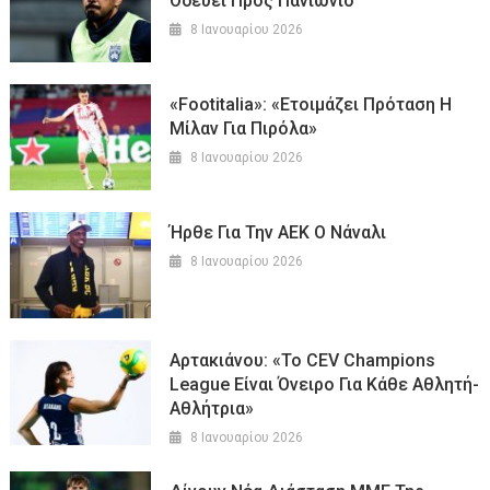
Οδεύει Προς Πανιώνιο
8 Ιανουαρίου 2026
«Footitalia»: «Ετοιμάζει Πρόταση Η
Μίλαν Για Πιρόλα»
8 Ιανουαρίου 2026
Ήρθε Για Την ΑΕΚ Ο Νάναλι
8 Ιανουαρίου 2026
Aρτακιάνου: «Το CEV Champions
League Είναι Όνειρο Για Κάθε Αθλητή-
Αθλήτρια»
8 Ιανουαρίου 2026