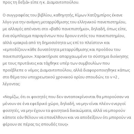
προς τη δεξιά» είπε η κ. Διαμαντοπούλου.
Ο συγγραφέας του βιβλίου, καθηγητής, Κίμων Χατζημπίρος έκανε
λόγο για την ανάγκη μεταρρύθμισης του ελληνικού πανεπιστημίου,
με αλλαγές απέναντι στο «βαθύ πανεπιστήμιο», δηλαδή, όπως είπε,
ένα σύμπλεγμα παραγόντων που δρουν εντός του πανεπιστημίου,
αλλά «μακριά από τη δημοσιότητα ως επί το πλείστον» και
«εμποδίζουν κάθε δυνατότητα μεταρρύθμισης και προόδου του
πανεπιστήμιου». Χαρακτήρισε απαρχαιωμένο το σύστημα διοίκησης
με τους πρυτάνεις και τάχθηκε υπέρ των συμβουλίων που
προέβλεπε ο νόμος Διαμαντοπούλου, αλλά διαφοροποιηθηκε κάπως
στο θέμα του υποχρεωτικού χρονικού ορίου σπουδών, το ν +2 ,
λέγοντας:
«Νομίζω, ότι οι φοιτητές που δεν ανταποκρίνονται θα μπορούσαν να
μένουν σε ένα εφεδρικό χώρο, δηλαδή, να μην είναι πλέον ενεργοί
φοιτητές, να μην έχουν τα φοιτητικά δικαιώματα, αλλά να μπορούν
κάποτε εάν θέλουν να επανέλθουν και να αποδείξουν ότι μπορούν να
φέρουν σε πέρας τις σπουδές τους»