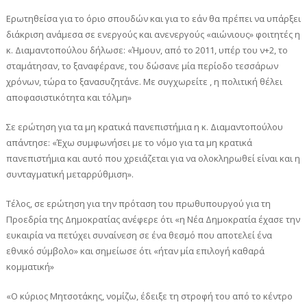
Ερωτηθείσα για το όριο σπουδών και για το εάν θα πρέπει να υπάρξει
διάκριση ανάμεσα σε ενεργούς και ανενεργούς «αιώνιους» φοιτητές η
κ. Διαμαντοπούλου δήλωσε: «Ήμουν, από το 2011, υπέρ του ν+2, το
σταμάτησαν, το ξαναφέρανε, του δώσανε μία περίοδο τεσσάρων
χρόνων, τώρα το ξανασυζητάνε. Με συγχωρείτε , η πολιτική θέλει
αποφασιστικότητα και τόλμη»
Σε ερώτηση για τα μη κρατικά πανεπιστήμια η κ. Διαμαντοπούλου
απάντησε: «Έχω συμφωνήσει με το νόμο για τα μη κρατικά
πανεπιστήμια και αυτό που χρειάζεται για να ολοκληρωθεί είναι και η
συνταγματική μεταρρύθμιση».
Τέλος, σε ερώτηση για την πρόταση του πρωθυπουργού για τη
Προεδρία της Δημοκρατίας ανέφερε ότι «η Νέα Δημοκρατία έχασε την
ευκαιρία να πετύχει συναίνεση σε ένα θεσμό που αποτελεί ένα
εθνικό σύμβολο» και σημείωσε ότι «ήταν μία επιλογή καθαρά
κομματική»
«Ο κύριος Μητσοτάκης, νομίζω, έδειξε τη στροφή του από το κέντρο