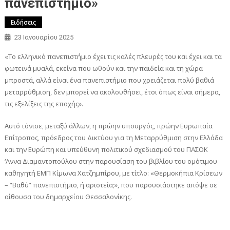
πανεπιστήμιο»
Ειδήσεις
23 Ιανουαρίου 2025
«Το ελληνικό πανεπιστήμιο έχει τις καλές πλευρές του και έχει και τα
φωτεινά μυαλά, εκείνα που ωθούν και την παιδεία και τη χώρα
μπροστά, αλλά είναι ένα πανεπιστήμιο που χρειάζεται πολύ βαθιά
μεταρρύθμιση, δεν μπορεί να ακολουθήσει, έτσι όπως είναι σήμερα,
τις εξελίξεις της εποχής».
Αυτό τόνισε, μεταξύ άλλων, η πρώην υπουργός, πρώην Ευρωπαία
Επίτροπος, πρόεδρος του Δικτύου για τη Μεταρρύθμιση στην Ελλάδα
και την Ευρώπη και υπεύθυνη πολιτικού σχεδιασμού του ΠΑΣΟΚ
‘Αννα Διαμαντοπούλου στην παρουσίαση του βιβλίου του ομότιμου
καθηγητή ΕΜΠ Κίμωνα Χατζημπίρου, με τίτλο: «Θερμοκήπια Κρίσεων
– “Βαθύ” πανεπιστήμιο, ή αριστεία;», που παρουσιάστηκε απόψε σε
αίθουσα του δημαρχείου Θεσσαλονίκης.