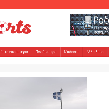
ς” στα Αποδυτήρια
Ποδόσφαιρο
Μπάσκετ
Άλλα Σπορ