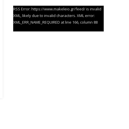
RSS Error: https://www.makeleio.gr/feed/ is invalid
XML, likely due to invalid characters. XML error:
XML_ERR_NAME_REQUIRED at line 166, column 88