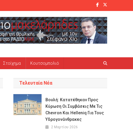
Στοίχημα
Κουτσομπολιό
Τελευταία Νέα
Βουλή: Κατατέθηκαν Προς
Κύρωση Οι Συμβάσεις Με Τις
Chevron Και Helleniq Για Τους
Υδρογονάνθρακες
2 Μαρτίου 2026