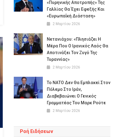
«πυρηνικής Αποτροπής» Της
Γαλλίας Θα Έχει Εφεξής Και
«ευρωπαΐκή Διάσταση»
2 Μαρτίου 2026
Νετανιάχου: «Πλησιάζει Η
Μέρα Που Ο Ιρανικός Λαός Θα
Αποτινάξει Τον Ζυγό Της
Τυραννίας»
2 Μαρτίου 2026
Το ΝΑΤΟ Δεν Θα Εμπλακεί Στον
Πόλεμο Στο Ιράν,
Διαβεβαιώνει Ο Γενικός
Γραμματέας Του Μαρκ Ρούτε
2 Μαρτίου 2026
Ροή Ειδήσεων