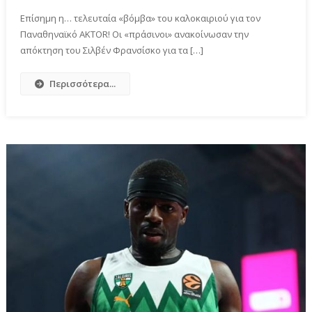
Επίσημη η… τελευταία «βόμβα» του καλοκαιριού για τον
Παναθηναϊκό ΑΚΤOR! Οι «πράσινοι» ανακοίνωσαν την
απόκτηση του Σιλβέν Φρανσίσκο για τα […]
Περισσότερα...