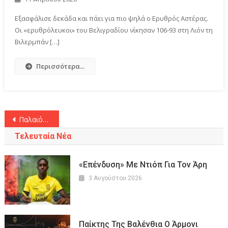
Εξασφάλισε δεκάδα και πάει για πιο ψηλά ο Ερυθρός Αστέρας.
Οι «ερυθρόλευκοι» του Βελιγραδίου νίκησαν 106-93 στη Λιόν τη
Βιλερμπάν […]
Περισσότερα...
Πλοήγηση
Παλαιότερα άρθρα
άρθρων
Τελευταία Νέα
«Επένδυση» Με Ντιόπ Για Τον Άρη
3 Αυγούστου 2026
Παίκτης Της Βαλένθια Ο Άρμονι