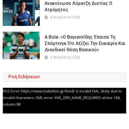
Ανακοίνωσε Λύρατζη Διετίας Ο
Ατρόμητος
3 Αυγούστου 2026
A Bola: «Ο Βαγιαννίδης Έπεισε Τη
Σπόρτινγκ Ότι Αξίζει Την Ευκαιρία Και
Διεκδικεί Θέση Βασικού»
3 Αυγούστου 2026
Ροή Ειδήσεων
RSS Error: https://www.makeleio.gr/feed/ is invalid XML, likely due to
invalid characters. XML error: XML_ERR_NAME_REQUIRED at line 168,
column 88