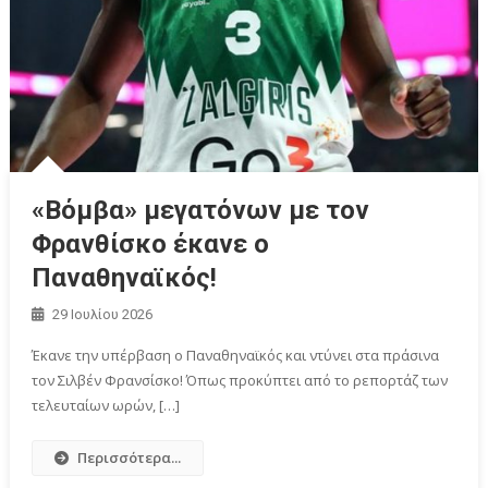
«Βόμβα» μεγατόνων με τον
Φρανθίσκο έκανε ο
Παναθηναϊκός!
29 Ιουλίου 2026
Έκανε την υπέρβαση ο Παναθηναϊκός και ντύνει στα πράσινα
τον Σιλβέν Φρανσίσκο! Όπως προκύπτει από το ρεπορτάζ των
τελευταίων ωρών, […]
Περισσότερα...