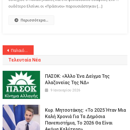
ουδέτερο Ελσίνκι οι «Πράσινοι» παρουσιάστηκαν […]
Περισσότερα...
Πλοήγηση
Παλαιότερα άρθρα
άρθρων
Τελευταία Νέα
ΠΑΣΟΚ: «Άλλο Ένα Δείγμα Της
Αλαζονείας Της ΝΔ»
9 Ιανουαρίου 2026
Κυρ. Μητσοτάκης: «Το 2025 Ήταν Μια
Καλή Χρονιά Για Τα Δημόσια
Πανεπιστήμια, Το 2026 Θα Είναι
Ακόμα Καλύτερη»