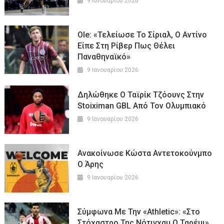
9 Ιανουαρίου 2026
Ole: «Τελείωσε Το Σίριαλ, Ο Αντίνο
Είπε Στη Ρίβερ Πως Θέλει
Παναθηναϊκό»
9 Ιανουαρίου 2026
Δηλώθηκε Ο Ταϊρίκ Τζόουνς Στην
Stoiximan GBL Από Τον Ολυμπιακό
9 Ιανουαρίου 2026
Ανακοίνωσε Κώστα Αντετοκούνμπο
Ο Άρης
9 Ιανουαρίου 2026
Σύμφωνα Με Την «Athletic»: «Στο
Στόχαστρο Της Νότιγχαμ Ο Ταρέμι»