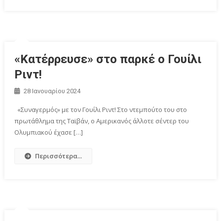
«Κατέρρευσε» στο παρκέ ο Γουίλι
Ριντ!
28 Ιανουαρίου 2024
«Συναγερμός» με τον Γουίλι Ριντ! Στο ντεμπούτο του στο
πρωτάθλημα της Ταϊβάν, ο Αμερικανός άλλοτε σέντερ του
Ολυμπιακού έχασε […]
Περισσότερα...