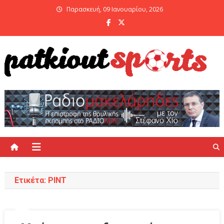
Skip
Παρασκευή, 09 Ιανουαρίου, 2026
to
content
PatKiout Sports
Ό,τι θες να μάθεις στο patkiout – Όλα τα Αθλητικά Νέα
Ετικέτα:
ΡΙΝΤ