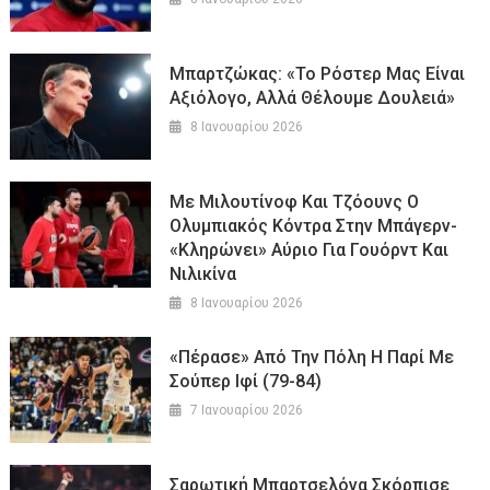
Μπαρτζώκας: «Το Ρόστερ Μας Είναι
Αξιόλογο, Αλλά Θέλουμε Δουλειά»
8 Ιανουαρίου 2026
Με Μιλουτίνοφ Και Τζόουνς Ο
Ολυμπιακός Κόντρα Στην Μπάγερν-
«Κληρώνει» Αύριο Για Γουόρντ Και
Νιλικίνα
8 Ιανουαρίου 2026
«Πέρασε» Από Την Πόλη Η Παρί Με
Σούπερ Ιφί (79-84)
7 Ιανουαρίου 2026
Σαρωτική Μπαρτσελόνα Σκόρπισε