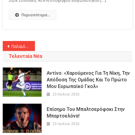
2024. Συνολικά, 90.416 υποψήφιοι διαγωνίστηκαν […]
Περισσότερα...
Πλοήγηση
Παλαιότερα άρθρα
άρθρων
Τελευταία Νέα
Αντίνο: «Χαρούμενος Για Τη Νίκη, Την
Απόδοση Της Ομάδας Και Το Πρώτο
Μου Ευρωπαϊκό Γκολ»
23 Ιουλίου 2026
Επίσημο Του Μπαλτσερόφσκι Στην
Μπαρτσελόνα!
23 Ιουλίου 2026