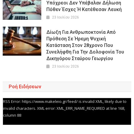
Υπόχρεοι Δεν Υπέβαλαν Δήλωση
Πόθεν Έσχες Ή Κατέθεσαν Λευκή
23 Ιουλίου 2026
Δίωξη Για Ανθρωποκτονία Από
Πρόθεση Σε Ήρεμη Ψυχική
Κατάσταση Στον 28χρονο Που
Συνελήφθη Για Την Δολοφονία Του
Δικηγόρου Σταύρου Γεωργίου
23 Ιουλίου 2026
Ροή Ειδήσεων
RSS Error: https://www.makeleio.gr/feed/ is invalid XML, likely due to
invalid characters. XML error: XML_ERR_NAME_REQUIRED at line 168,
column 88