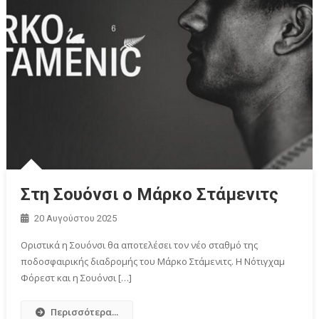
Στη Σουόνσι ο Μάρκο Στάμενιτς
20 Αυγούστου 2025
Οριστικά η Σουόνσι θα αποτελέσει τον νέο σταθμό της
ποδοσφαιρικής διαδρομής του Μάρκο Στάμενιτς. Η Νότιγχαμ
Φόρεστ και η Σουόνσι […]
Περισσότερα...