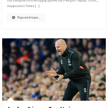
την ενίσχυση στη Νότιγχαμ βρίσκεται ο Μέχντι Ταρέμι. Όπως…
συμφωνούν Times […]
Περισσότερα...