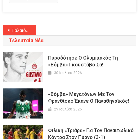
Πλοήγηση
Παλαιότερα άρθρα
άρθρων
Τελευταία Νέα
Πυροδότησε Ο Ολυμπιακός Τη
«βόμβα» Γκουστάβο Σα!
30 Ιουλίου 2026
«Βόμβα» Μεγατόνων Με Τον
Φρανθίσκο Έκανε Ο Παναθηναϊκός!
29 Ιουλίου 2026
Φιλική «τριάρα» Για Τον Παναιτωλικό
Κόντρα Στον Πύργο (3-1)