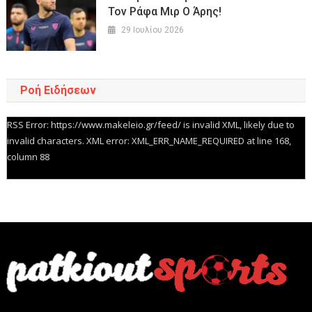
Τον Ράφα Μιρ Ο Άρης!
29 Ιουλίου 2026
Ροή Ειδήσεων
RSS Error: https://www.makeleio.gr/feed/ is invalid XML, likely due to
invalid characters. XML error: XML_ERR_NAME_REQUIRED at line 168,
column 88