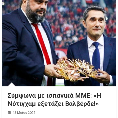
Σύμφωνα με ισπανικά ΜΜΕ: «Η
Νότιγχαμ εξετάζει Βαλβέρδε!»
13 Μαΐου 2025