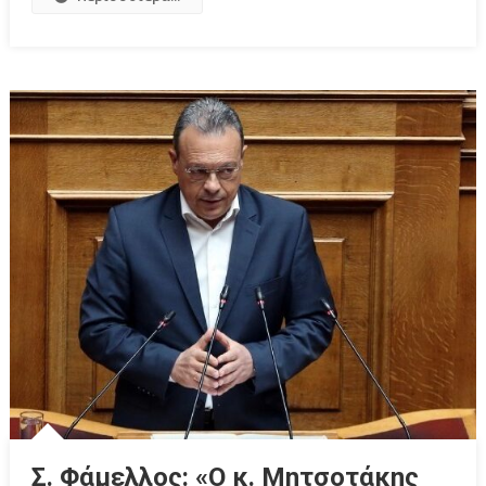
Σ. Φάμελλος: «Ο κ. Μητσοτάκης