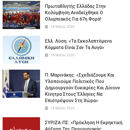
Πρωταθλητής Ελλάδας Στην
Κολύμβηση Αναδείχθηκε Ο
Ολυμπιακός Για 67η Φορά!
18 Μαΐου 2026
Ελλ. Λύση: «Τα Εκκολαπτόμενα
Κόμματα Είναι Σαν Τα Αυγά»
18 Μαΐου 2026
Π. Μαρινάκης: «Σχεδιάζουμε Και
Υλοποιούμε Πολιτικές Που
Δημιουργούν Ευκαιρίες Και Δίνουν
Κίνητρα Στους Έλληνες Να
Επιστρέψουν Στη Χώρα»
18 Μαΐου 2026
ΣΥΡΙΖΑ-ΠΣ: «Πρόκληση Η Εκρηκτική
Αύξηση Της Περιουσιακής