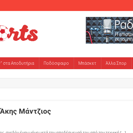
ς” στα Αποδυτήρια
Ποδόσφαιρο
Μπάσκετ
Άλλα Σπορ
 Άκης Μάντζιος
ος, σχεδόν έναν μήνα μετά την αποδέσμευσή του από την τεχνική […]