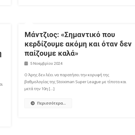
Μάντζιος: «Σημαντικό που
κερδίζουμε ακόμη και όταν δεν
η
παίζουμε καλά»
5 Νοεμβρίου 2024
Ο Άρης δεν λέει να παρατήσει την κορυφή της
βαθμολογίας της Stoiximan Super League με τίποτα και
αι
μετά την 10η […]
Περισσότερα...