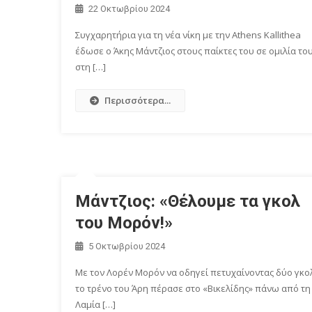
22 Οκτωβρίου 2024
Συγχαρητήρια για τη νέα νίκη με την Athens Kallithea
έδωσε ο Άκης Μάντζιος στους παίκτες του σε ομιλία το
στη […]
Περισσότερα...
Μάντζιος: «Θέλουμε τα γκολ
του Μορόν!»
5 Οκτωβρίου 2024
Με τον Λορέν Μορόν να οδηγεί πετυχαίνοντας δύο γκο
το τρένο του Άρη πέρασε στο «Βικελίδης» πάνω από τη
Λαμία […]