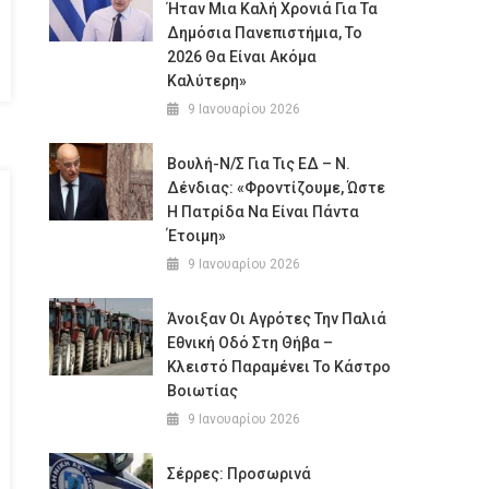
Ήταν Μια Καλή Χρονιά Για Τα
Δημόσια Πανεπιστήμια, Το
2026 Θα Είναι Ακόμα
Καλύτερη»
9 Ιανουαρίου 2026
Βουλή-Ν/σ Για Τις ΕΔ – Ν.
Δένδιας: «Φροντίζουμε, Ώστε
Η Πατρίδα Να Είναι Πάντα
Έτοιμη»
9 Ιανουαρίου 2026
Άνοιξαν Οι Αγρότες Την Παλιά
Εθνική Οδό Στη Θήβα –
Κλειστό Παραμένει Το Κάστρο
Βοιωτίας
9 Ιανουαρίου 2026
Σέρρες: Προσωρινά