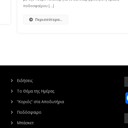
ποδοσφαίρου […]
Περισσότερα...
Ειδήσεις
Το Θέμα της Ημέρας
“Κοριός” στα Αποδυτήρια
Ποδόσφαιρο
Μπάσκετ