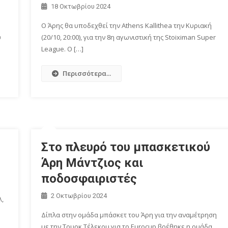
18 Οκτωβρίου 2024
Ο Άρης θα υποδεχθεί την Athens Kallithea την Κυριακή
υ
(20/10, 20:00), για την 8η αγωνιστική της Stoiximan Super
League. Ο […]
Περισσότερα...
Στο πλευρό του μπασκετικού
Άρη Μάντζιος και
ποδοσφαιριστές
2 Οκτωβρίου 2024
λ,
Δίπλα στην ομάδα μπάσκετ του Άρη για την αναμέτρηση
με την Τουρκ Τέλεκομ για το Eurocup βρέθηκε η ομάδα