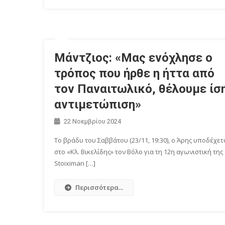
Μάντζιος: «Μας ενόχλησε ο
τρόπος που ήρθε η ήττα από
τον Παναιτωλικό, θέλουμε ίσ
αντιμετώπιση»
22 Νοεμβρίου 2024
Το βράδυ του Σαββάτου (23/11, 19:30), ο Άρης υποδέχετ
στο «Κλ. Βικελίδης» τον Βόλο για τη 12η αγωνιστική της
Stoiximan […]
Περισσότερα...