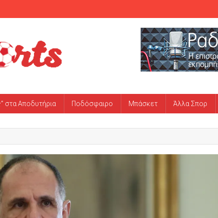
ς” στα Αποδυτήρια
Ποδόσφαιρο
Μπάσκετ
Άλλα Σπορ