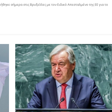
θηκε σήμερα στις Βρυξελλες με τον Ειδικό Απεσταλμένο της ΕΕ για το