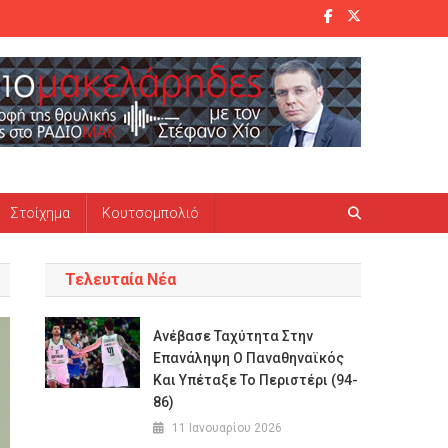
Στοίχημα
Κουτσομπολιό
Τελευταία Νέα
Ανέβασε Ταχύτητα Στην
Επανάληψη Ο Παναθηναϊκός
Και Υπέταξε Το Περιστέρι (94-
86)
11 Ιανουαρίου 2026