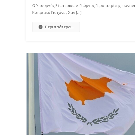
Ο Υπουργός Εξωτερικών, Γιώργος Γεραπετρίτης, συναντή
Κυπριακό Γιοχάνες Χαν […]
Περισσότερα...