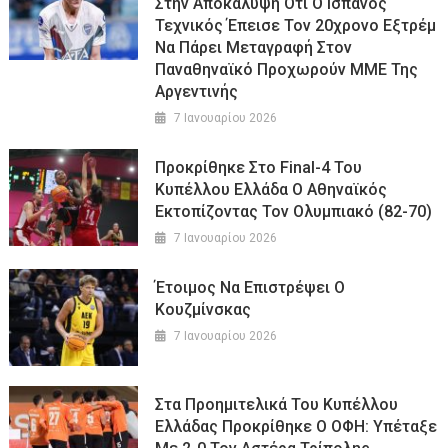
Στην Αποκάλυψη Ότι Ο Ισπανός
Τεχνικός Έπεισε Τον 20χρονο Εξτρέμ
Να Πάρει Μεταγραφή Στον
Παναθηναϊκό Προχωρούν ΜΜΕ Της
Αργεντινής
7 Ιανουαρίου 2026
Προκρίθηκε Στο Final-4 Του
Κυπέλλου Ελλάδα Ο Αθηναϊκός
Εκτοπίζοντας Τον Ολυμπιακό (82-70)
7 Ιανουαρίου 2026
Έτοιμος Να Επιστρέψει Ο
Κουζμίνσκας
7 Ιανουαρίου 2026
Στα Προημιτελικά Του Κυπέλλου
Ελλάδας Προκρίθηκε Ο ΟΦΗ: Υπέταξε