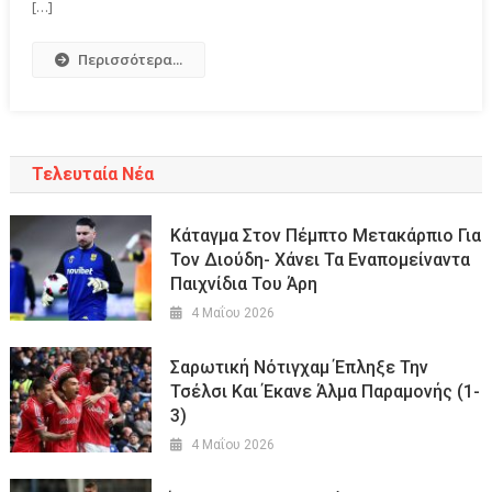
[…]
Περισσότερα...
Τελευταία Νέα
Kάταγμα Στον Πέμπτο Μετακάρπιο Για
Τον Διούδη- Χάνει Τα Εναπομείναντα
Παιχνίδια Του Άρη
4 Μαΐου 2026
Σαρωτική Νότιγχαμ Έπληξε Την
Τσέλσι Και Έκανε Άλμα Παραμονής (1-
3)
4 Μαΐου 2026