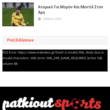
Ατομικό Για Μορόν Και Μεντίλ Στον
Άρη
4 Μαΐου 2026
Ροή Ειδήσεων
RSS Error: https://www.makeleio.gr/feed/ is invalid XML, likely due to
invalid characters. XML error: XML_ERR_NAME_REQUIRED at line 168,
column 88