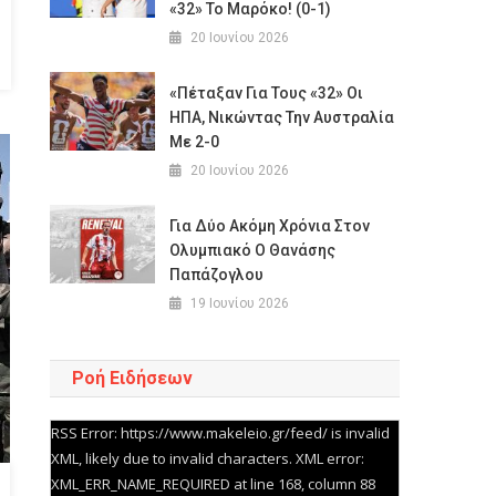
«32» Το Μαρόκο! (0-1)
20 Ιουνίου 2026
«Πέταξαν Για Τους «32» Οι
ΗΠΑ, Νικώντας Την Αυστραλία
Με 2-0
20 Ιουνίου 2026
Για Δύο Ακόμη Χρόνια Στον
Ολυμπιακό Ο Θανάσης
Παπάζογλου
19 Ιουνίου 2026
Ροή Ειδήσεων
RSS Error: https://www.makeleio.gr/feed/ is invalid
XML, likely due to invalid characters. XML error:
XML_ERR_NAME_REQUIRED at line 168, column 88