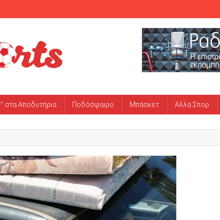
ς” στα Αποδυτήρια
Ποδόσφαιρο
Μπάσκετ
Άλλα Σπορ