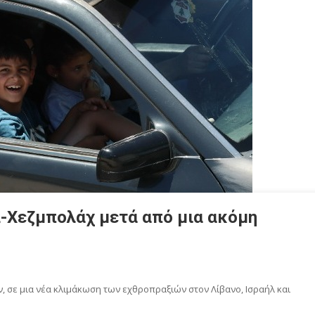
λ-Χεζμπολάχ μετά από μια ακόμη
 σε μια νέα κλιμάκωση των εχθροπραξιών στον Λίβανο, Ισραήλ και