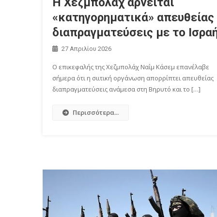
Η Χεζμπολάχ αρνείται
«κατηγορηματικά» απευθείας
διαπραγματεύσεις με το Ισρα
27 Απριλίου 2026
Ο επικεφαλής της Χεζμπολάχ Ναΐμ Κάσεμ επανέλαβε
σήμερα ότι η σιιτική οργάνωση απορρίπτει απευθείας
διαπραγματεύσεις ανάμεσα στη Bηρυτό και το […]
Περισσότερα...