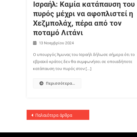
Ισραήλ: Καμία κατάπαυση του
πυρός μέχρι να αφοπλιστεί η
Χεζμπολάχ, πέρα από τον
ποταμό Λιτάνι
13 Νοεμβρίου 2024
Ο υπουργός Άμυνας του Ισραήλ δήλωσε σήμερα ότι το
εβραϊκό κράτος δεν θα συμφωνήσει σε οποιαδήποτε
κατάπαυση του πυρός στον […]
Περισσότερα...
Πλοήγηση
Παλαιότερα άρθρα
άρθρων