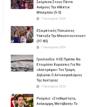
Σκόρπισε Στους Πέντε
Ανέμους Την Αθλέτικ
Μπιλμπάο (5-0)
7 Ιανουαρίου 2026
Εξαιρετικός Πανιώνιος
Υπέταξε Την Μπούντουτσνοστ
(97-85)
7 Ιανουαρίου 2026
Γροιλανδία: Η ΕΕ Πρέπει Να
Ετοιμάσει Κυρώσεις Για Να
«αποτρέψει» Τον Τραμπ,
Δηλώνει Ο Αντικαγκελάριος
Της Αυστρίας
7 Ιανουαρίου 2026
Ρούμπιο: «Σταθερότητα,
Ανάκαμψη, Μετάβαση» Το