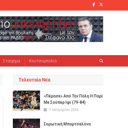
Στοίχημα
Κουτσομπολιό
Τελευταία Νέα
«Πέρασε» Από Την Πόλη Η Παρί
Με Σούπερ Ιφί (79-84)
7 Ιανουαρίου 2026
Σαρωτική Μπαρτσελόνα