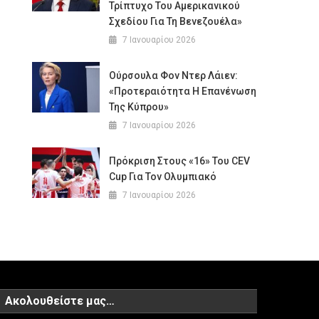
Τρίπτυχο Του Αμερικανικού
Σχεδίου Για Τη Βενεζουέλα»
7 Ιανουαρίου 2026
Ούρσουλα Φον Ντερ Λάιεν:
«Προτεραιότητα Η Επανένωση
Της Κύπρου»
7 Ιανουαρίου 2026
Πρόκριση Στους «16» Του CEV
Cup Για Τον Ολυμπιακό
7 Ιανουαρίου 2026
Ακολουθείστε μας…